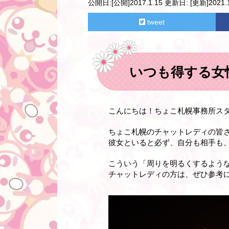
公開日:
[公開]2017.1.15
更新日:
[更新]2021.1
tweet
いつも得する女
こんにちは！ちょこ札幌事務所ス
ちょこ札幌のチャットレディの皆
彼女といると必ず、自分も相手も
こういう「
周りを明るくするよう
チャットレディの方は、ぜひ参考