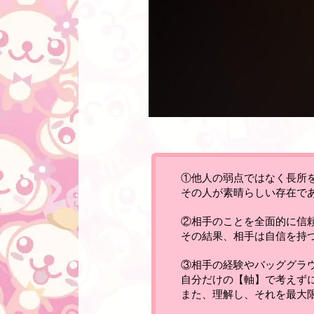
①
他人の弱点ではなく長所
その人が素晴らしい存在で
②
相手のことを全面的に信
その結果、相手は自信を持
③相手の経験やバッググラ
自分だけの【軸】で考えず
また、理解し、それを最大