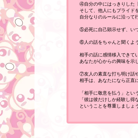
④
自分の中にはっきりした
そして、他人にもプライド
自分なりのルールに沿って
⑤
必死に自己顕示せず、い
⑥
人の話をちゃんと聞くよ
相手の話に感情移入できて
あなたが心からの興味を示
⑦
友人の素直な打ち明け話
相手は、あなたになら正直
「相手に敬意を払う」とい
「彼は彼だけしか経験し得
ということを尊重しましょ