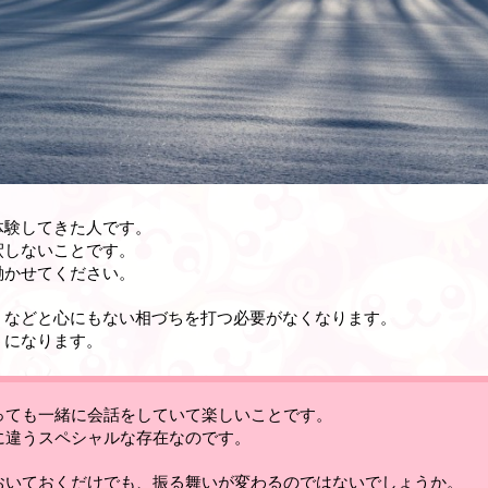
体験してきた人です。
釈しないことです。
働かせてください
。
」などと心にもない相づちを打つ必要がなくなります。
うになります
。
っても一緒に会話をしていて楽しいことです
。
に違うスペシャルな存在なのです
。
おいておくだけでも、振る舞いが変わるのではないでしょうか。