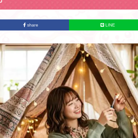
share
LINE