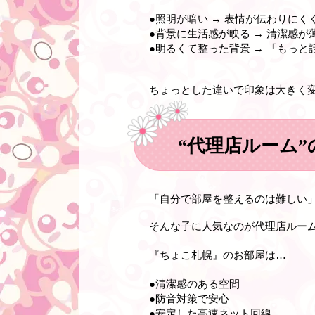
●照明が暗い → 表情が伝わりに
●背景に生活感が映る → 清潔感が
●明るくて整った背景 → 「もっ
ちょっとした違いで印象は大きく
“代理店ルーム”
「自分で部屋を整えるのは難しい
そんな子に人気なのが代理店ルー
『ちょこ札幌』のお部屋は…
●清潔感のある空間
●防音対策で安心
●安定した高速ネット回線