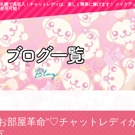
札幌で高収
入！チャットレディは、楽しく簡単に稼げます！ メイクア
使用可能！
“お部屋革命”♡チャットレディ
方