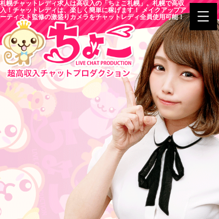
札幌チャットレディ求人は高収入の「ちょこ札幌」。札幌で高収
入！チャットレディは、楽しく簡単に稼げます！ メイクアップア
ーティスト監修の激盛りカメラをチャットレディ全員使用可能！