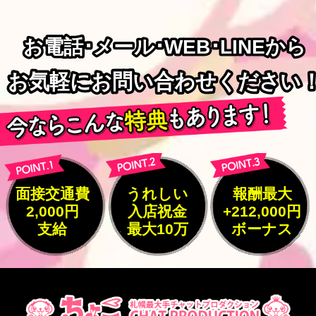
お電話･メール･WEB･LINEから
お電話･メール･WEB･LINEから
お気軽にお問い合わせください
お気軽にお問い合わせください
面接交通費
うれしい
報酬最大
2,000円
入店祝金
+212,000円
支給
最大10万
ボーナス