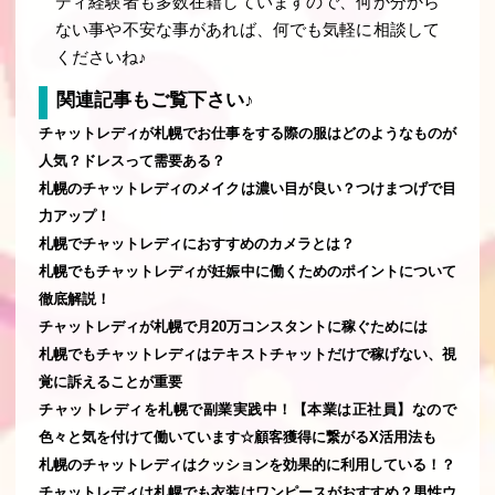
ディ経験者も多数在籍していますので、何か分から
ない事や不安な事があれば、何でも気軽に相談して
くださいね♪
関連記事もご覧下さい♪
チャットレディが札幌でお仕事をする際の服はどのようなものが
人気？ドレスって需要ある？
札幌のチャットレディのメイクは濃い目が良い？つけまつげで目
力アップ！
札幌でチャットレディにおすすめのカメラとは？
札幌でもチャットレディが妊娠中に働くためのポイントについて
徹底解説！
チャットレディが札幌で月20万コンスタントに稼ぐためには
札幌でもチャットレディはテキストチャットだけで稼げない、視
覚に訴えることが重要
チャットレディを札幌で副業実践中！【本業は正社員】なので
色々と気を付けて働いています☆顧客獲得に繋がるX活用法も
札幌のチャットレディはクッションを効果的に利用している！？
チャットレディは札幌でも衣装はワンピースがおすすめ？男性ウ