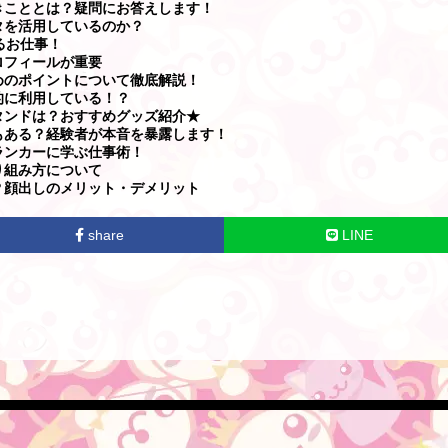
きこととは？疑問にお答えします！
タを活用しているのか？
るお仕事！
ロフィールが重要
めのポイントについて徹底解説！
的に利用している！？
タンドは？おすすめグッズ紹介★
もある？経験者が本音を暴露します！
ランカーに学ぶ仕事術！
り組み方について
？顔出しのメリット・デメリット
share
LINE