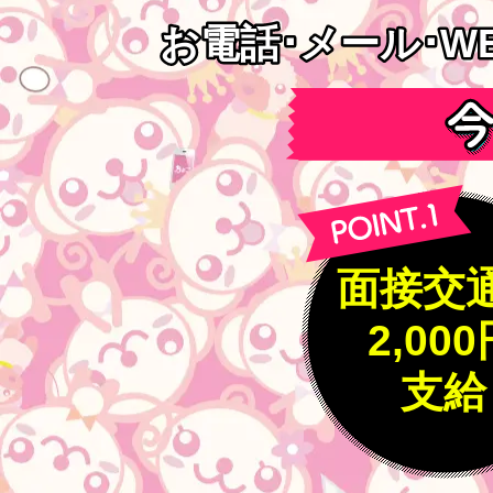
お電話･メール･W
お電話･メール･W
面接交
2,00
支給