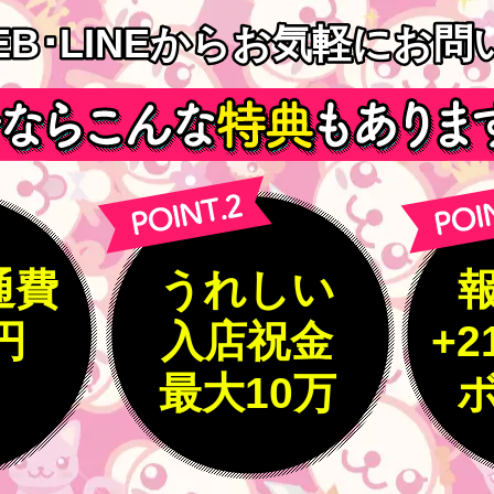
EB･LINEからお気軽にお
EB･LINEからお気軽にお
通費
うれしい
0円
入店祝金
+2
最大10万