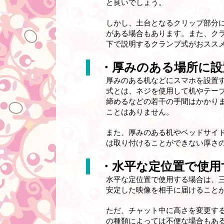
と良いでしょう。
しかし、土台となるクリップ部分
がある場合もあります。また、ク
下で説明するクランプ式がおスス
・厚みのある場所に設
厚みのある机などにスマホを設置
式とは、ネジを使用して机やテー
締めるなどの若干の手間はかかり
ことはありません。
また、厚みのある机やベッドサイ
は取り付けることができない厚さ
・水平な定位置で使用
水平な定位置で使用する場合は、
安定した映像を相手に届けること
ただ、チャット中に高さを変更す
の種類によっては不便な場合もあ