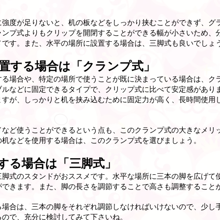
に強度が足りないと、机の板などをしっかり挟むことができず、グ
ランプ式よりもクリップを開閉することができる幅が小さいため、
メです。また、水平の場所に設置する場合は、三脚式も良いでしょ
置する場合は「クランプ式」
する場合や、特定の場所で使うことが既に決まっている場合は、ク
ブルなどに固定できるタイプで、クリップ式に比べて安定感があり
ますが、しっかりと机を挟み込むために固定力が高く、長時間使用
ドなど使うことができるという点も、このクランプ式の大きなメリ
の机などを使用する場合は、このクランプ式を選びましょう。
する場合は「三脚式」
三脚式のスタンドがおススメです。水平な場所に三本の脚を広げて
ができます。また、脚の長さを調節することで高さも調整すること
る場合は、三本の脚をそれぞれ調節しなければいけないので、少し
るので、充分に検討してみて下さいね。