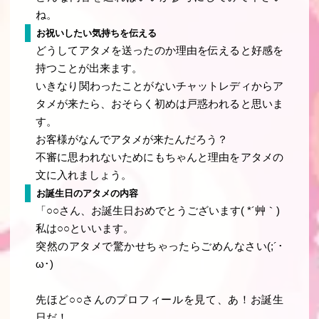
ね。
お祝いしたい気持ちを伝える
どうしてアタメを送ったのか理由を伝えると好感を
持つことが出来ます。
いきなり関わったことがないチャットレディからア
タメが来たら、おそらく初めは戸惑われると思いま
す。
お客様がなんでアタメが来たんだろう？
不審に思われないためにもちゃんと理由をアタメの
文に入れましょう。
お誕生日のアタメの内容
「○○さん、お誕生日おめでとうございます( *´艸｀)
私は○○といいます。
突然のアタメで驚かせちゃったらごめんなさい(;´･
ω･)
先ほど○○さんのプロフィールを見て、あ！お誕生
日だ！