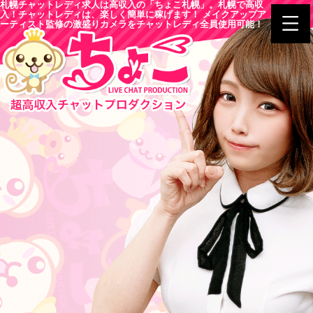
札幌チャットレディ求人は高収入の「ちょこ札幌」。札幌で高収
入！チャットレディは、楽しく簡単に稼げます！ メイクアップア
ーティスト監修の激盛りカメラをチャットレディ全員使用可能！