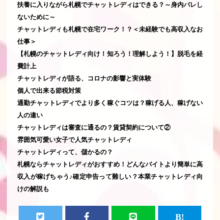
扶養に入りながら札幌でチャットレディはできる？～身内バレし
ないために～
チャットレディも札幌で在宅ワーク！？＜未経験でも高収入なお
仕事＞
【札幌のチャットレディ向け！知ろう！理解しよう！】脱毛を経
費計上
チャットレディが語る、コロナの影響と実体験
個人で出来る節税対策
通勤チャットレディでより多く稼ぐコツは？稼げる人、稼げない
人の違い
チャットレディは審査に通るの？賃貸契約について②
雰囲気可愛い女子で人気チャットレディ
チャットレディって、儲かるの？
札幌ならチャットレディがおすすめ！どんなバイトより簡単に高
収入が稼げちゃう♪確定申告って難しい？本業チャットレディ向
けの解説も