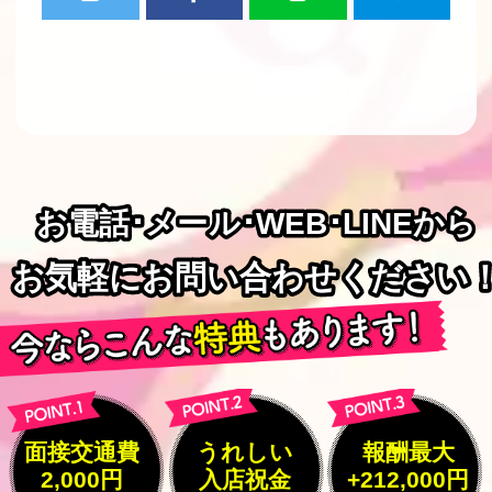
お電話･メール･WEB･LINEから
お電話･メール･WEB･LINEから
お気軽にお問い合わせください
お気軽にお問い合わせください
面接交通費
うれしい
報酬最大
2,000円
入店祝金
+212,000円