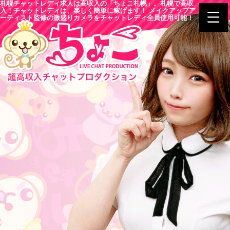
札幌チャットレディ求人は高収入の「ちょこ札幌」。札幌で高収
入！チャットレディは、楽しく簡単に稼げます！ メイクアップア
ーティスト監修の激盛りカメラをチャットレディ全員使用可能！