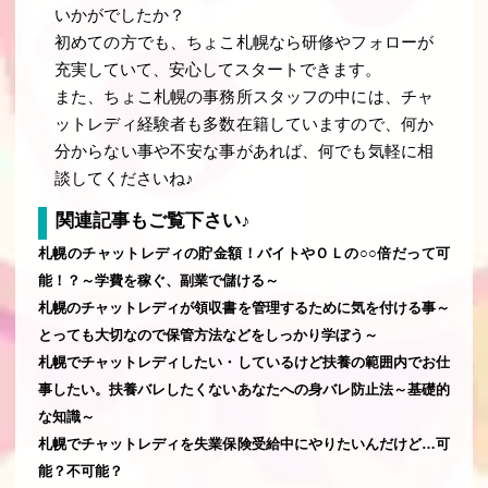
いかがでしたか？
初めての方でも、ちょこ札幌なら研修やフォローが
充実していて、安心してスタートできます。
また、ちょこ札幌の事務所スタッフの中には、チャ
ットレディ経験者も多数在籍していますので、何か
分からない事や不安な事があれば、何でも気軽に相
談してくださいね♪
関連記事もご覧下さい♪
札幌のチャットレディの貯金額！バイトやＯＬの○○倍だって可
能！？～学費を稼ぐ、副業で儲ける～
札幌のチャットレディが領収書を管理するために気を付ける事～
とっても大切なので保管方法などをしっかり学ぼう～
札幌でチャットレディしたい・しているけど扶養の範囲内でお仕
事したい。扶養バレしたくないあなたへの身バレ防止法～基礎的
な知識～
札幌でチャットレディを失業保険受給中にやりたいんだけど…可
能？不可能？