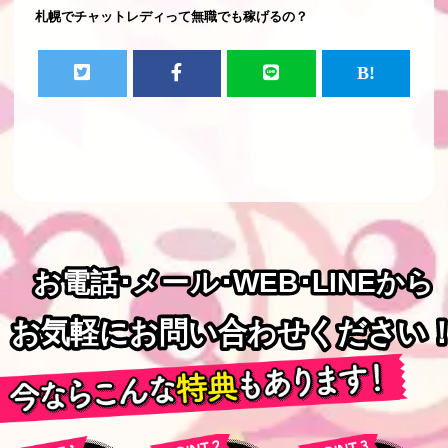
札幌でチャットレディって無職でも稼げるの？
お電話･メール･WEB･LINEから
お電話･メール･WEB･LINEから
お気軽にお問い合わせください
お気軽にお問い合わせください