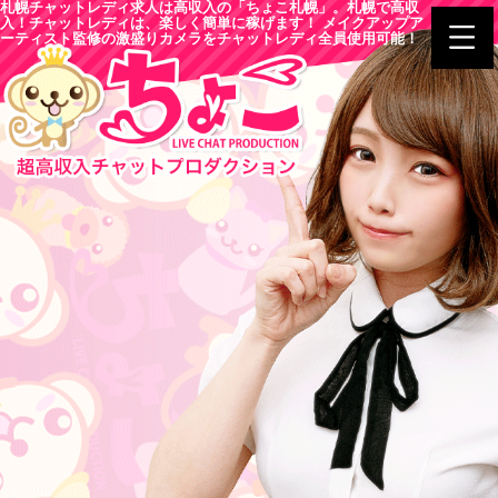
札幌チャットレディ求人は高収入の「ちょこ札幌」。札幌で高収
入！チャットレディは、楽しく簡単に稼げます！ メイクアップア
ーティスト監修の激盛りカメラをチャットレディ全員使用可能！