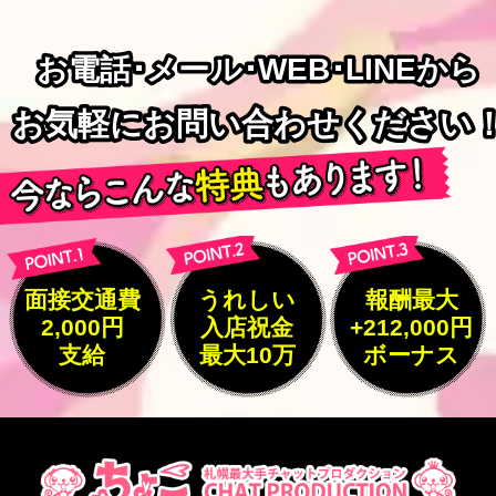
お電話･メール･WEB･LINEから
お電話･メール･WEB･LINEから
お気軽にお問い合わせください
お気軽にお問い合わせください
面接交通費
うれしい
報酬最大
2,000円
入店祝金
+212,000円
支給
最大10万
ボーナス