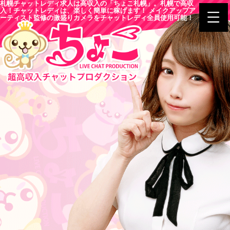
札幌チャットレディ求人は高収入の「ちょこ札幌」。札幌で高収
入！チャットレディは、楽しく簡単に稼げます！ メイクアップア
ーティスト監修の激盛りカメラをチャットレディ全員使用可能！