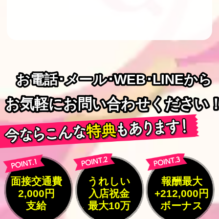
お電話･メール･WEB･LINEから
お電話･メール･WEB･LINEから
お気軽にお問い合わせください
お気軽にお問い合わせください
面接交通費
うれしい
報酬最大
2,000円
入店祝金
+212,000円
支給
最大10万
ボーナス