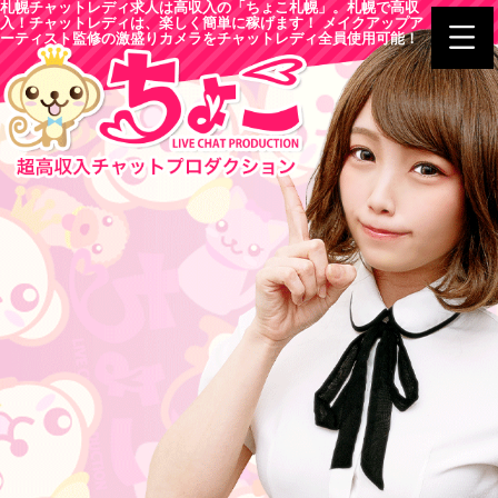
札幌チャットレディ求人は高収入の「ちょこ札幌」。札幌で高収
入！チャットレディは、楽しく簡単に稼げます！ メイクアップア
ーティスト監修の激盛りカメラをチャットレディ全員使用可能！