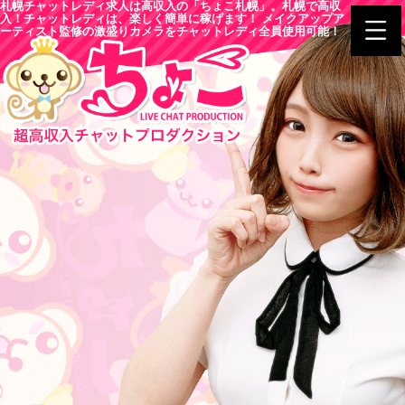
札幌チャットレディ求人は高収入の「ちょこ札幌」。札幌で高収
入！チャットレディは、楽しく簡単に稼げます！ メイクアップア
ーティスト監修の激盛りカメラをチャットレディ全員使用可能！