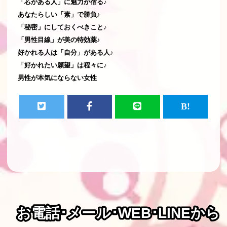
「芯がある人」に魅力が宿る♪
あなたらしい「素」で勝負♪
「秘密」にしておくべきこと♪
「男性目線」が美の特効薬♪
好かれる人は「自分」がある人♪
「好かれたい願望」は程々に♪
男性が本気にならない女性
お電話･メール･WEB･LINEから
お電話･メール･WEB･LINEから