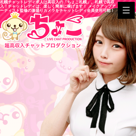
札幌チャットレディ求人は高収入の「ちょこ札幌」。札幌で高収
入！チャットレディは、楽しく簡単に稼げます！ メイクアップア
ーティスト監修の激盛りカメラをチャットレディ全員使用可能！