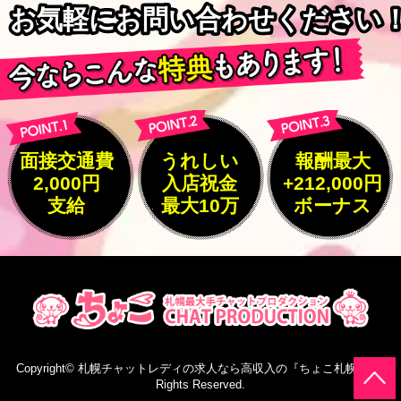
お気軽にお問い合わせください
お気軽にお問い合わせください
面接交通費
うれしい
報酬最大
2,000円
入店祝金
+212,000円
支給
最大10万
ボーナス
Copyright©
札幌チャットレディの求人なら高収入の『ちょこ札幌』
All
Rights Reserved.