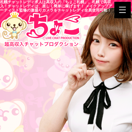
札幌チャットレディ求人は高収入の「ちょこ札幌」。札幌で高収
入！チャットレディは、楽しく簡単に稼げます！ メイクアップア
ーティスト監修の激盛りカメラをチャットレディ全員使用可能！