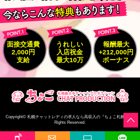
面接交通費
うれしい
報酬最大
2,000円
入店祝金
+212,000円
支給
最大10万
ボーナス
Copyright©
札幌チャットレディの求人なら高収入の『ちょこ札幌』
All
Rights Reserved.