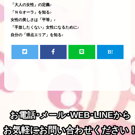
「大人の女性」の定義♪
「ＮＧオーラ」を知る♪
女性の美しさは「平等」♪
「手放したくない」女性になるために♪
自分の「得点エリア」を知る♪
お電話･メール･WEB･LINEから
お電話･メール･WEB･LINEから
お気軽にお問い合わせください
お気軽にお問い合わせください