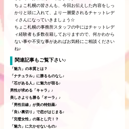
ちょこ札幌の皆さんも、今回お伝えした内容をしっ
かりと頭に入れて、より一層愛されるチャットレデ
ィさんになっていきましょう☆
ちょこ札幌の事務所スタッフの中にはチャットレデ
ィ経験者も多数在籍しておりますので、何かわから
ない事や不安な事があればお気軽にご相談ください
ね♪
関連記事もご覧下さい♪
「魅力」の本質とは？
「ナチュラル」に勝るものなし♪
「芯がある人」に魅力が宿る♪
男性が求める「キャラ」♪
美しさよりも勝る「オーラ」♪
「男性目線」が美の特効薬♪
「良い裏切り」で恋がはじまる♪
「完璧女性」の落とし穴！？
「魅力」に欠かせないもの♪