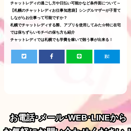
チャットレディの過ごし方や日払い可能かなど条件面について～
【札幌のチャットレディお仕事知恵袋】シングルマザーが子育て
しながらお仕事って可能ですか？
札幌でチャットレディする際、アプリを使用してみた☆特に在宅
では保ちずらいモチベの保ち方も紹介
チャットレディでは札幌でも学費を稼いで賄う事が出来る！
お電話･メール･WEB･LINEから
お電話･メール･WEB･LINEから