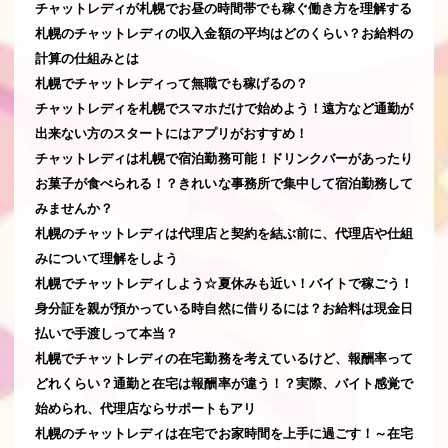
チャットレディが札幌でお昼の時間帯でも稼ぐ働き方を理解する
札幌のチャットレディの収入金額の平均はどのくらい？お給料の
計算の仕組みとは
札幌でチャットレディって無職でも稼げるの？
チャットレディを札幌でスマホだけで始めよう！遠方など通勤が
出来ない方のスタートにはアプリがおすすめ！
チャットレディは札幌で宿泊勤務可能！ドリンクバーがあったり
お菓子が食べられる！？きれいな事務所で集中して宿泊勤務して
みませんか？
札幌のチャットレディは代理店と契約を結ぶ前に、代理店や仕組
みについて理解をしよう
札幌でチャットレディしよう☆夏休みも近い！バイトで稼ごう！
身分証を親が預かっている時自然に借りるには？お給料は現金日
払いで手渡しって本当？
札幌でチャットレディの在宅勤務を考えているけど、報酬率って
どれくらい？通勤と在宅は報酬率が違う！？実際、バイト感覚で
始められ、代理店ならサポートもアリ
札幌のチャットレディは在宅でお家時間を上手に過ごす！～在宅