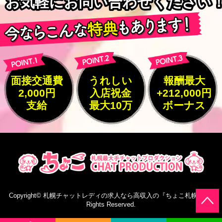
お気軽にお問い合わせください
お気軽にお問い合わせください
面接交通費
うれしい
報酬最大
2,000円
入店祝金
+212,000円
支給
最大10万
ボーナス
Copyright©
札幌チャットレディの求人なら高収入の『ちょこ札幌』
All
Rights Reserved.