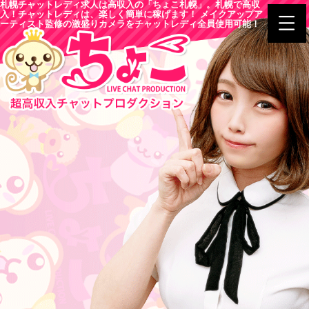
札幌チャットレディ求人は高収入の「ちょこ札幌」。札幌で高収
入！チャットレディは、楽しく簡単に稼げます！ メイクアップア
ーティスト監修の激盛りカメラをチャットレディ全員使用可能！