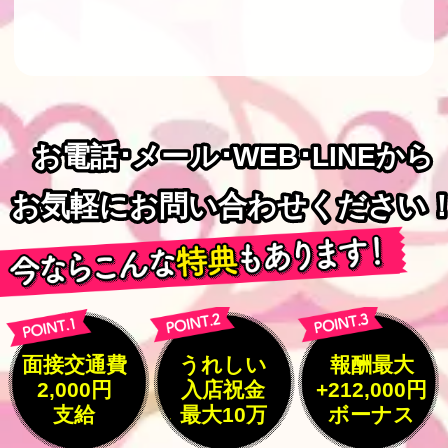
お電話･メール･WEB･LINEから
お電話･メール･WEB･LINEから
お気軽にお問い合わせください
お気軽にお問い合わせください
面接交通費
うれしい
報酬最大
2,000円
入店祝金
+212,000円
支給
最大10万
ボーナス