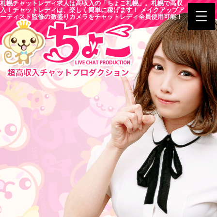
札幌チャットレディ求人は高収入の「ちょこ札幌」。札幌で高収
入！チャットレディは、楽しく簡単に稼げます！ メイクアップア
ーティスト監修の激盛りカメラをチャットレディ全員使用可能！