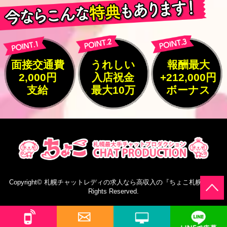
面接交通費
うれしい
報酬最大
2,000円
入店祝金
+212,000円
支給
最大10万
ボーナス
Copyright©
札幌チャットレディの求人なら高収入の『ちょこ札幌』
All
Rights Reserved.