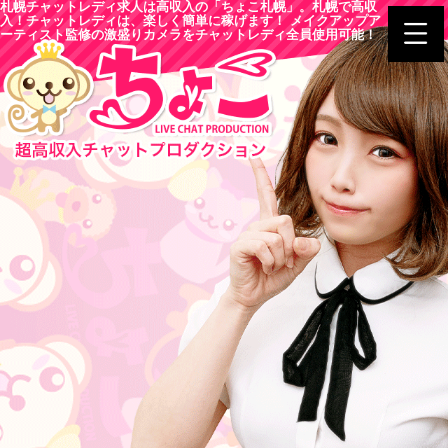
札幌チャットレディ求人は高収入の「ちょこ札幌」。札幌で高収
入！チャットレディは、楽しく簡単に稼げます！ メイクアップア
ーティスト監修の激盛りカメラをチャットレディ全員使用可能！