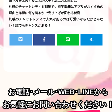
撮り方を工夫することが大事！加工の工夫とは
札幌のチャットレディを副業で。在宅勤務はアプリがおすすめの
理由と洋服に何を着るかで売り上げが変わる秘密
札幌のチャットレディで人気があるのは可愛いからだけじゃな
い！誰でもチャンスがある！
お電話･メール･WEB･LINEから
お電話･メール･WEB･LINEから
お気軽にお問い合わせください
お気軽にお問い合わせください