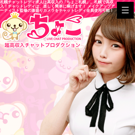
札幌チャットレディ求人は高収入の「ちょこ札幌」。札幌で高収
入！チャットレディは、楽しく簡単に稼げます！ メイクアップア
ーティスト監修の激盛りカメラをチャットレディ全員使用可能！