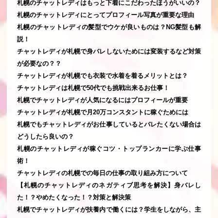
札幌のチャットレディはもっと下着にこだわったほうがいいの？
札幌のチャットレディにとってプロフィール写真が重要な理由
札幌のチャットレディの髪型でウケが良いものは？NG髪型も解
説！
チャットレディが札幌で身バレしないためには変装するなど対策
が必要なの？？
チャットレディが札幌でも衣装で水着を着るメリットとは？
チャットレディは札幌で50代でも挑戦出来るお仕事！
札幌でチャットレディが人気になるにはプロフィールが重要
チャットレディが札幌で月20万コンスタントに稼ぐためには
札幌でもチャットレディがお仕事しているとバレたくない場合は
どうしたら良いの？
札幌のチャットレディが稼ぐコツ・トップランカーに学ぶ仕事
術！
チャットレディの札幌での毎日の仕事の取り組み方について
【札幌のチャットレディのネガティブ思考を解決】身バレし
た！？やめたくなった！？対策と解決策
札幌でチャットレディが扶養内で働くには？学生をしながら、主