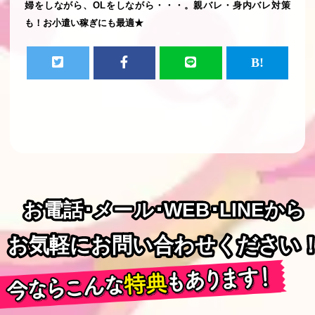
婦をしながら、OLをしながら・・・。親バレ・身内バレ対策
も！お小遣い稼ぎにも最適★
お電話･メール･WEB･LINEから
お電話･メール･WEB･LINEから
お気軽にお問い合わせください
お気軽にお問い合わせください